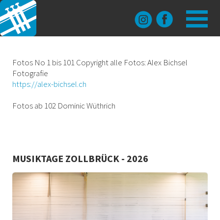
MENÜ
GALER
HOME
HISTORISC
MUSIKTAGE
2026
Fotos No 1 bis 101 Copyright alle Fotos: Alex Bichsel
Fotografie
https://alex-bichsel.ch
125 JAHRE
2025
Fotos ab 102 Dominic Wüthrich
MUSIKGES
2024
GALERIE
2023
MUSIKTAGE ZOLLBRÜCK - 2026
PRESSE
2021
LINKS & K
2019
MITGLIEDE
NEUUNIFOR